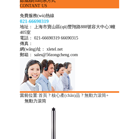
綜成聯(lián)系方式
CONTANT US
免費服務(wù)熱線
021-66690319
地址： 上海市寶山區(qū)豐翔路888號容大中心3幢
405室
電話： 021-66690319 66690315
傳真：
網(wǎng)址： xletel.net
郵箱： sales@56zongcheng.com
當前位置:
首頁
?
核心產(chǎn)品
?
無動力滾筒+
無動力滾筒