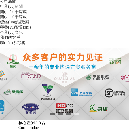
公司新聞
行業(yè)新聞
關(guān)于綜成
關(guān)于綜成
總經(jīng)理致辭
榮譽(yù)資質(zhì)
企業(yè)文化
我們的客戶
聯(lián)系綜成
核心產(chǎn)品
Core product