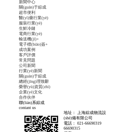
新聞中心
關(guān)于綜成
超市便利
醫(yī)藥行業(yè)
服裝行業(yè)
生鮮冷鏈
電商行業(yè)
輸送機(jī)+
電子標(biāo)簽+
成功案例
客戶評價
常見問題
公司新聞
行業(yè)新聞
關(guān)于綜成
總經(jīng)理致辭
榮譽(yù)資質(zhì)
企業(yè)文化
合作伙伴
聯(lián)系綜成
contant us
地址： 上海綜成物流設
(shè)備有限公司
電話： 021-66690319
66690315