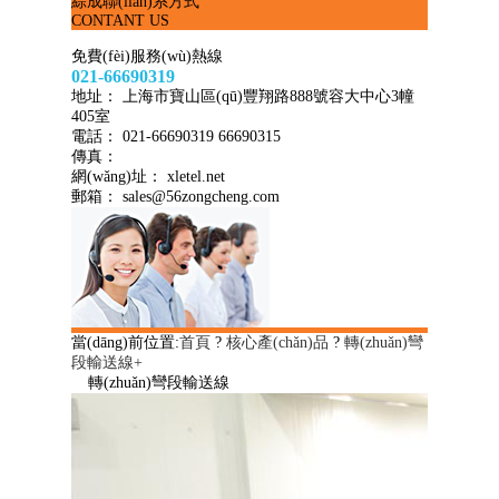
綜成聯(lián)系方式
CONTANT US
免費(fèi)服務(wù)熱線
021-66690319
地址： 上海市寶山區(qū)豐翔路888號容大中心3幢
405室
電話： 021-66690319 66690315
傳真：
網(wǎng)址： xletel.net
郵箱： sales@56zongcheng.com
當(dāng)前位置:
首頁
?
核心產(chǎn)品
?
轉(zhuǎn)彎
段輸送線+
轉(zhuǎn)彎段輸送線