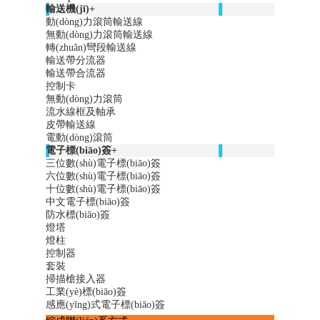
輸送機(jī)+
動(dòng)力滾筒輸送線
無動(dòng)力滾筒輸送線
轉(zhuǎn)彎段輸送線
輸送帶分流器
輸送帶合流器
控制卡
無動(dòng)力滾筒
流水線框及軸承
皮帶輸送線
電動(dòng)滾筒
電子標(biāo)簽+
三位數(shù)電子標(biāo)簽
六位數(shù)電子標(biāo)簽
十位數(shù)電子標(biāo)簽
中文電子標(biāo)簽
防水標(biāo)簽
燈塔
燈柱
控制器
套裝
掃描槍接入器
工業(yè)標(biāo)簽
感應(yīng)式電子標(biāo)簽
1
2
3
4