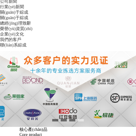
公司新聞
行業(yè)新聞
關(guān)于綜成
關(guān)于綜成
總經(jīng)理致辭
榮譽(yù)資質(zhì)
企業(yè)文化
我們的客戶
聯(lián)系綜成
核心產(chǎn)品
Core product