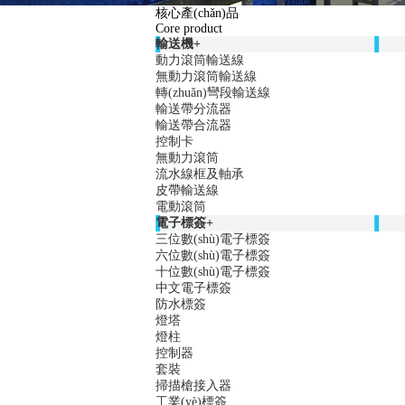
核心產(chǎn)品
Core product
輸送機+
動力滾筒輸送線
無動力滾筒輸送線
轉(zhuǎn)彎段輸送線
輸送帶分流器
輸送帶合流器
控制卡
無動力滾筒
流水線框及軸承
皮帶輸送線
電動滾筒
電子標簽+
三位數(shù)電子標簽
六位數(shù)電子標簽
十位數(shù)電子標簽
中文電子標簽
防水標簽
燈塔
燈柱
控制器
套裝
掃描槍接入器
工業(yè)標簽