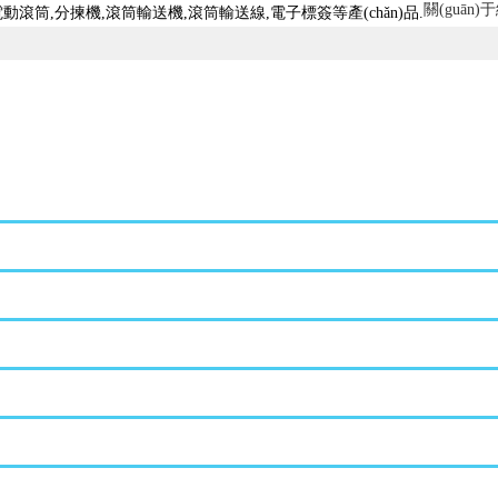
關(guān)
滾筒,分揀機,滾筒輸送機,滾筒輸送線,電子標簽等產(chǎn)品.