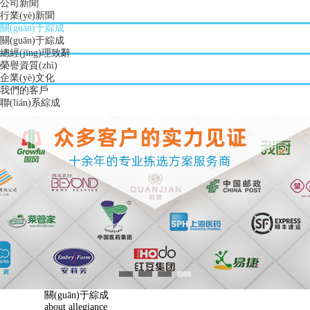
公司新聞
行業(yè)新聞
關(guān)于綜成
關(guān)于綜成
總經(jīng)理致辭
榮譽資質(zhì)
企業(yè)文化
我們的客戶
聯(lián)系綜成
關(guān)于綜成
about allegiance