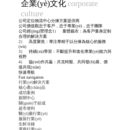
企業(yè)文化
corporate
culture
公司定位
物流中心分揀方案提供商
公司價值觀
忠于客戶，忠于專業(yè)，
忠于團隊
公司經(jīng)營理念
1） 量體裁衣：為客戶量身定制
合理的解決方案
2） 高度聚焦：專注專精于以分揀為核心的服務
(wù)
3） 持續(xù)學習：不斷提升和進化專業(yè)能力與
視野
4） 協(xié)作共贏：共克時艱、共同發(fā)展、價
值共現(xiàn)
快速導航
Fast navigation
行業(yè)解決方案
核心產(chǎn)品
成功案例
新聞中心
關(guān)于綜成
超市便利
醫(yī)藥行業(yè)
服裝行業(yè)
生鮮冷鏈
電商行業(yè)