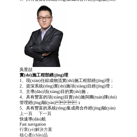
吳昱喆
實(shí)施工程部經(jīng)理
1、現(xiàn)任綜成物流實(shí)施工程部經(jīng)理；
2、資深系統(tǒng)實(shí)施項(xiàng)目經(jīng)理；
3、主導(dǎo)項(xiàng)目的實(shí)施，
4、具有豐富的項(xiàng)目實(shí)施與團(tuán)隊(duì)
管理經(jīng)驗(yàn)；
5、具有豐富的系統(tǒng)集成商合作經(jīng)驗(yàn)
上一頁
下一頁
快速導(dǎo)航
Fast navigation
行業(yè)解決方案
核心產(chǎn)品