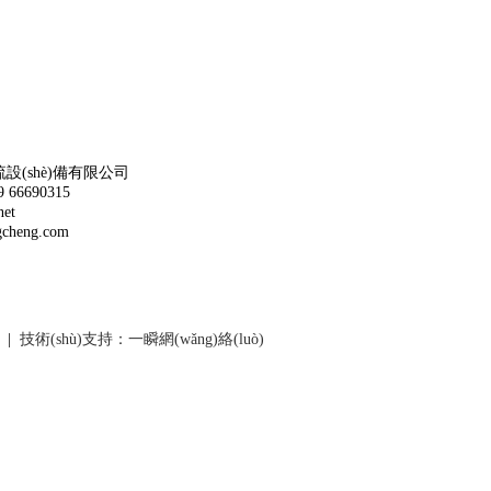
設(shè)備有限公司
 66690315
net
cheng.com
 |
技術(shù)支持：一瞬網(wǎng)絡(luò)